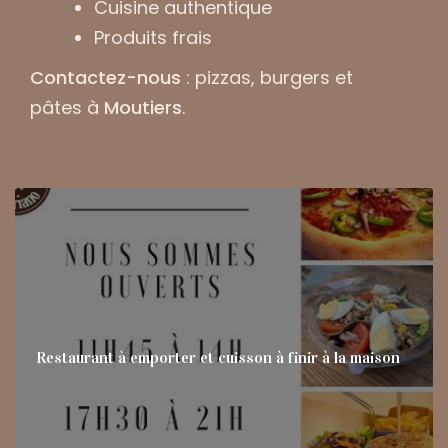
Cuisine authentique
Produits frais
Contactez-nous
: pizzas, burgers et
pâtes à
Moutiers
.
Restaurant à emporter et cuisson à finir à la maison