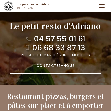
Aller
Le petit resto d'Adriano
Togg
RESTAURANT
au
navi
contenu
principal
04 57 55 01 61
06 68 33 87 13
21 PLACE DU MARCHÉ 73600 MOUTIERS
CONTACTEZ-
NOUS
Restaurant pizzas, burgers et
pâtes sur place et à emporter