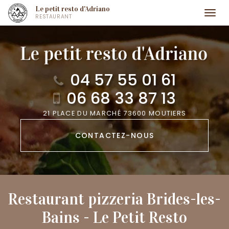
Aller
Le petit resto d'Adriano
Togg
RESTAURANT
au
navi
contenu
principal
04 57 55 01 61
06 68 33 87 13
21 PLACE DU MARCHÉ 73600 MOUTIERS
CONTACTEZ-
NOUS
Restaurant pizzeria Brides-les-
Bains - Le Petit Resto