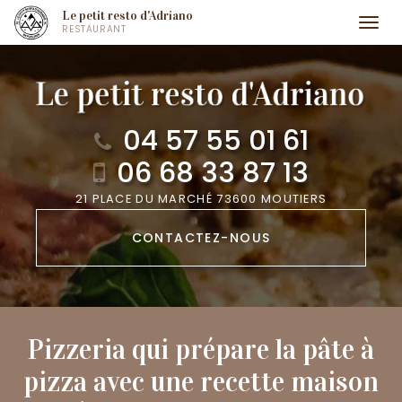
Aller
Le petit resto d'Adriano
Togg
RESTAURANT
au
navi
contenu
principal
04 57 55 01 61
06 68 33 87 13
21 PLACE DU MARCHÉ 73600 MOUTIERS
CONTACTEZ-
NOUS
Pizzeria qui prépare la pâte à
pizza avec une recette maison