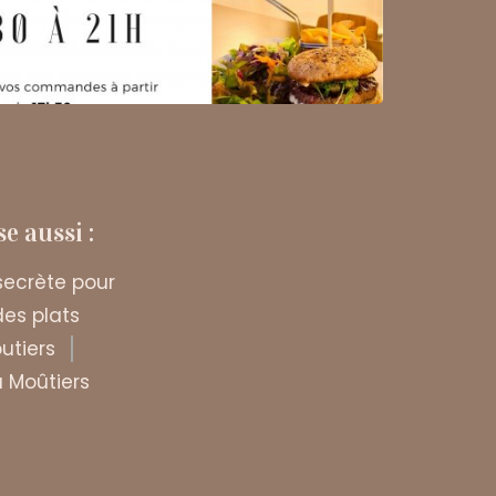
e aussi :
secrète pour
des plats
utiers
à Moûtiers