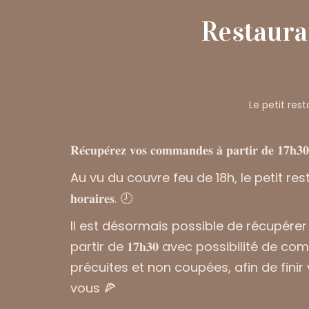
Restauran
Le petit rest
𝐑𝐞́𝐜𝐮𝐩𝐞́𝐫𝐞𝐳 𝐯𝐨𝐬 𝐜𝐨𝐦𝐦𝐚𝐧𝐝𝐞𝐬 𝐚̀ 𝐩𝐚𝐫𝐭𝐢𝐫 𝐝𝐞 𝟏𝟕𝐡𝟑
Au vu du couvre feu de 18h, le petit resto d’Ad
𝐡𝐨𝐫𝐚𝐢𝐫𝐞𝐬. 🕗
Il est désormais possible de récupér
partir de 𝟏𝟕𝐡𝟑𝟎 avec possibilité de
précuites et non coupées, afin de finir
vous 🍕