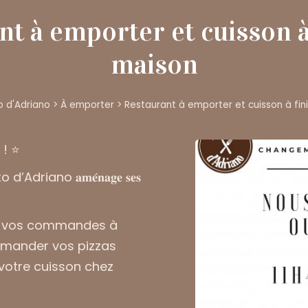
t à emporter et cuisson à 
maison
o d'Adriano
>
À emporter
>
Restaurant à emporter et cuisson à fini
𝟎 ! ⭐️
riano 𝐚𝐦𝐞́𝐧𝐚𝐠𝐞 𝐬𝐞𝐬
er vos commandes à
 commander vos pizzas
 votre cuisson chez