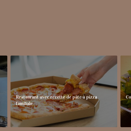
Restaurant avec recette de pâte à pizza
Co
familiale