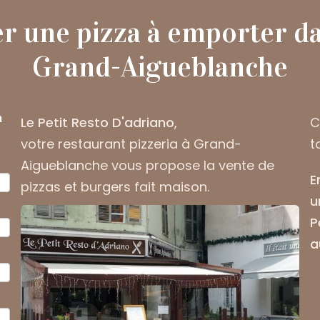
une pizza à emporter da
Grand-Aigueblanche
a
Le Petit Resto D'adriano
,
C
votre
restaurant pizzeria à Grand-
t
Aigueblanche
vous propose la vente de
E
pizzas et burgers fait maison.
u
P
a