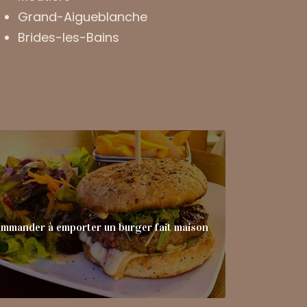
Grand-Aigueblanche
Brides-les-Bains
mmander à emporter un burger fait maison