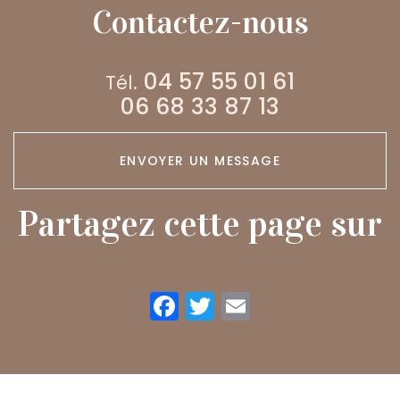
soirées
Contactez-nous
tomahawk de
bœuf les
samedis
04 57 55 01 61
Tél.
pendant tout
06 68 33 87 13
l’été !
ENVOYER UN MESSAGE
Partagez cette page sur
Facebook
Twitter
Email