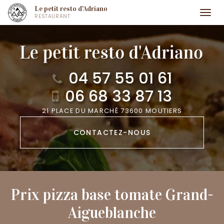
Aller
Le petit resto d'Adriano
Togg
RESTAURANT
au
navi
contenu
principal
04 57 55 01 61
06 68 33 87 13
21 PLACE DU MARCHÉ 73600 MOUTIERS
CONTACTEZ-
NOUS
Prix pizza base tomate Grand-
Aigueblanche