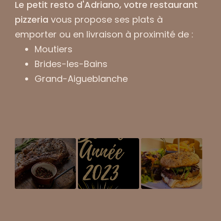
Le petit resto d'Adriano, votre restaurant
pizzeria
vous propose ses plats à
emporter ou en livraison à proximité de :
Moutiers
Brides-les-Bains
Grand-Aigueblanche
Pensez à
Meilleurs
Burger fait
réserver :
Voeux !
maison