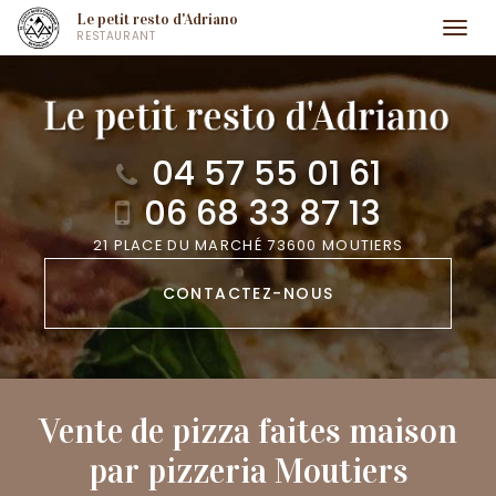
Aller
Le petit resto d'Adriano
Togg
RESTAURANT
au
navi
contenu
principal
04 57 55 01 61
06 68 33 87 13
21 PLACE DU MARCHÉ 73600 MOUTIERS
CONTACTEZ-
NOUS
Vente de pizza faites maison
par pizzeria Moutiers