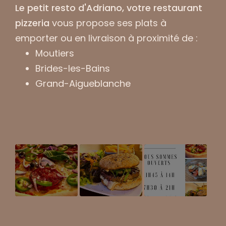
Le petit resto d'Adriano, votre restaurant
pizzeria
vous propose ses plats à
emporter ou en livraison à proximité de :
Moutiers
Brides-les-Bains
Grand-Aigueblanche
Pizza fait
Commander à
Restaurant à
maison
emporter un
emporter et