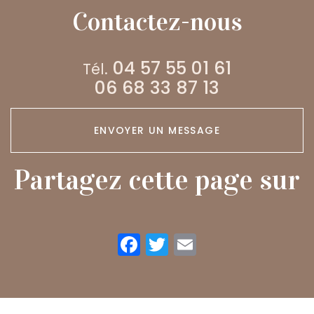
burger fait
cuisson à finir
Contactez-nous
maison
à la maison
04 57 55 01 61
Tél.
06 68 33 87 13
ENVOYER UN MESSAGE
Partagez cette page sur
Facebook
Twitter
Email