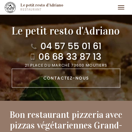
Aller
Le petit resto d'Adriano
Togg
RESTAURANT
au
navi
contenu
principal
04 57 55 01 61
06 68 33 87 13
21 PLACE DU MARCHÉ 73600 MOUTIERS
CONTACTEZ-
NOUS
Bon restaurant pizzeria avec
pizzas végétariennes Grand-