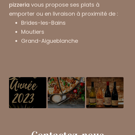
pizzeria
vous propose ses plats à
emporter ou en livraison à proximité de :
Brides-les-Bains
Moutiers
Grand-Aigueblanche
Meilleurs
Pizzeria
Promotion sur
Voeux !
proposant des
nos Vins à
pizzas
emporter