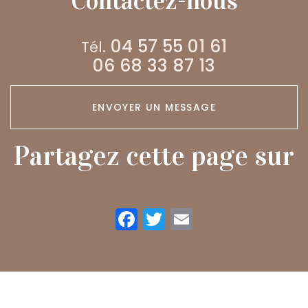
Contactez-nous
végétariennes
à emporter
04 57 55 01 61
Tél.
06 68 33 87 13
ENVOYER UN MESSAGE
Partagez cette page sur
Facebook
Twitter
Email