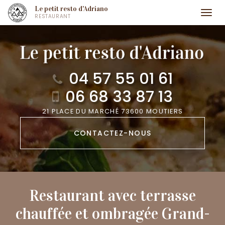
Aller
Le petit resto d'Adriano
Togg
RESTAURANT
au
navi
contenu
principal
04 57 55 01 61
06 68 33 87 13
21 PLACE DU MARCHÉ 73600 MOUTIERS
CONTACTEZ-
NOUS
Restaurant avec terrasse
chauffée et ombragée Grand-